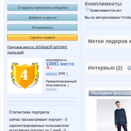
Комплименты
Отправить приватное сообщение
Комплиментов нет.
Вы не авторизованы! Чтоб
Добавить в друзья
Игнорировать
Сделать подарок
Метки лидеров
Покупаем вместе: БОЛЬШОЙ ШОПИНГ
(взрослый)
популярность:
10861 место
Интервью (2)
-5 ↓
рейтинг
2445
?
Привилегированный
пользователь
4
уровня
Последние
фотогра
Статистика портрета:
сейчас просматривают портрет - 0
зарегистрированные пользователи
посетившие портрет за 7 дней - 0